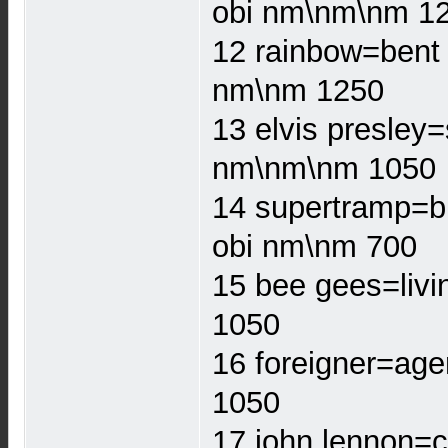
obi nm\nm\nm 1
12 rainbow=bent 
nm\nm 1250
13 elvis presley=
nm\nm\nm 1050
14 supertramp=br
obi nm\nm 700
15 bee gees=livi
1050
16 foreigner=age
1050
17 john lennon=c