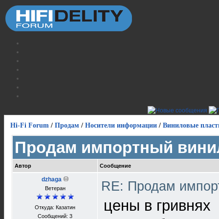
Hi-Fi Forum
/
Продам
/
Носители информации
/
Виниловые пласт
Продам импортный вини
Автор
Сообщение
dzhaga
RE: Продам импор
Ветеран
цены в гривнях
Откуда: Казатин
Сообщений: 3