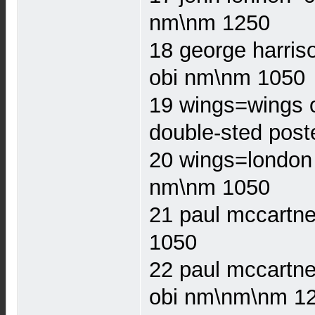
nm\nm 1250
18 george harris
obi nm\nm 1050
19 wings=wings o
double-sted pos
20 wings=london 
nm\nm 1050
21 paul mccartne
1050
22 paul mccartney
obi nm\nm\nm 1