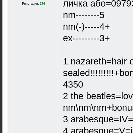
личка або=0979
Репутация:
176
nm--------5
nm(-)-----4+
ex---------3+
1 nazareth=hair 
sealed!!!!!!!!!+
4350
2 the beatles=lo
nm\nm\nm+bonus(
3 arabesque=IV=j
4 arabesque=V=ja