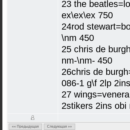
23 the beatles=l
ex\ex\ex 750
24rod stewart=bo
\nm 450
25 chris de burg
nm-\nm- 450
26chris de burgh
086-1 g\f 2lp 2i
27 wings=venera 
2stikers 2ins ob
«« Предыдущая
Следующая »»