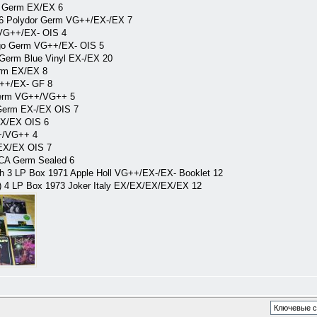
 Germ EX/EX 6
76 Polydor Germ VG++/EX-/EX 7
 VG++/EX- OIS 4
tigo Germ VG++/EX- OIS 5
 Germ Blue Vinyl EX-/EX 20
erm EX/EX 8
G++/EX- GF 8
Germ VG++/VG++ 5
Germ EX-/EX OIS 7
EX/EX OIS 6
+/VG++ 4
EX/EX OIS 7
RCA Germ Sealed 6
sh 3 LP Box 1971 Apple Holl VG++/EX-/EX- Booklet 12
i) 4 LP Box 1973 Joker Italy EX/EX/EX/EX/EX 12