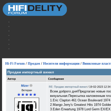
Hi-Fi Forum
/
Продам
/
Носители информации
/
Виниловые пласт
Продам импортный винил
Автор
Сообщение
Mizer
RE: Продам импортный винил
/
19-02-2023 12:34
Ветеран
Всем доброго дня!Предлагаю новые пос
визуальная.Пересылка наложенным плат
1.Eric Clapton 461 Ocean Boulevard 19
2.Mango Jerry's Greatest Hits 1974 Gold
3.Eden Erwartung 1978 Lord Germ EX/EX