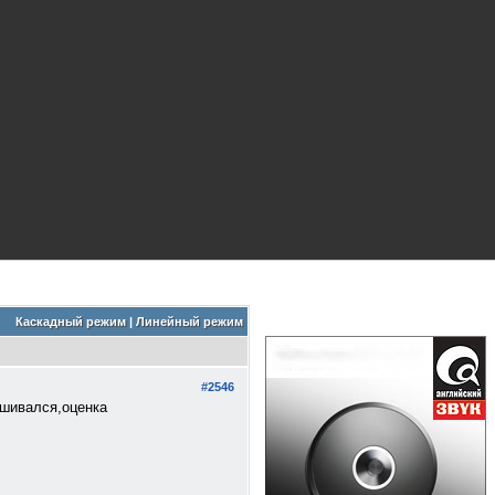
Каскадный режим
|
Линейный режим
#2546
ушивался,оценка