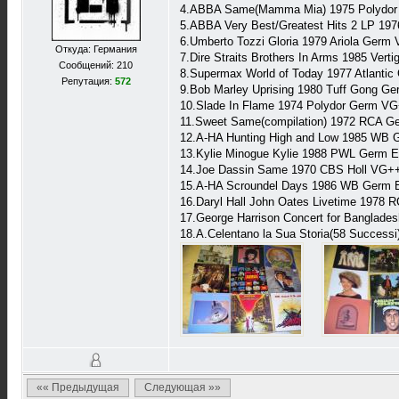
4.ABBA Same(Mamma Mia) 1975 Polydor
5.ABBA Very Best/Greatest Hits 2 LP 19
6.Umberto Tozzi Gloria 1979 Ariola Germ
Откуда: Германия
7.Dire Straits Brothers In Arms 1985 Ver
Сообщений: 210
8.Supermax World of Today 1977 Atlantic
Репутация:
572
9.Bob Marley Uprising 1980 Tuff Gong G
10.Slade In Flame 1974 Polydor Germ V
11.Sweet Same(compilation) 1972 RCA 
12.A-HA Hunting High and Low 1985 WB 
13.Kylie Minogue Kylie 1988 PWL Germ 
14.Joe Dassin Same 1970 CBS Holl VG+
15.A-HA Scroundel Days 1986 WB Germ 
16.Daryl Hall John Oates Livetime 1978 
17.George Harrison Concert for Banglade
18.A.Celentano la Sua Storia(58 Success
«« Предыдущая
Следующая »»