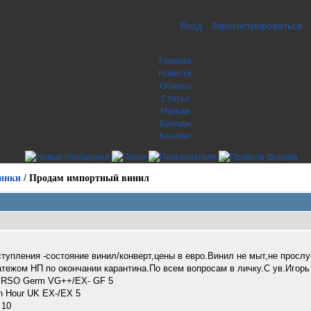
Вход
Зарегистрироваться
Главная
Новости
Обзоры
Статьи
Музыка
Бренды
Каталог
инки
/
Продам импортный винил
тупления -состояние винил/конверт,цены в евро.Винил не мыт,не просл
ежом НП по окончании карантина.По всем вопрoсам в личку.С ув.Игорь
74 RSO Germ VG++/EX- GF 5
en Hour UK EX-/EX 5
 10