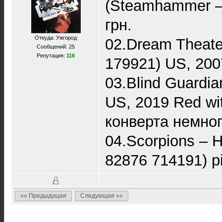
(Steamhammer –
грн.
Откуда: Ужгород
02.Dream Theater
Сообщений: 25
Репутация:
116
179921) US, 200
03.Blind Guardia
US, 2019 Red wit
конверта немног
04.Scorpions – 
82876 714191) pi
«« Предыдущая
Следующая »»