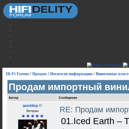
Hi-Fi Forum
/
Продам
/
Носители информации
/
Виниловые пласт
Продам импортный вини
Автор
Сообщение
gambling
RE: Продам импор
Ветеран
01.Iced Earth – 