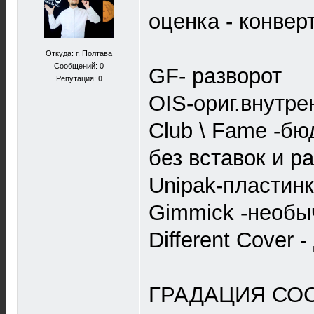
оценка - конвер
Откуда: г. Полтава
Сообщений: 0
GF- разворот
Репутация:
0
OIS-ориг.внутре
Club \ Fame -бю
без вставок и р
Unipak-пластинк
Gimmick -необы
Different Cover
ГРАДАЦИЯ СОС