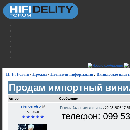
Hi-Fi Forum
/
Продам
/
Носители информации
/
Виниловые пласт
Продам импортный вини
Автор
Сообщение
silenceretro
Продам Jazz грампластинки
/
22-03-2023 17:55
Ветеран
телефон: 099 5