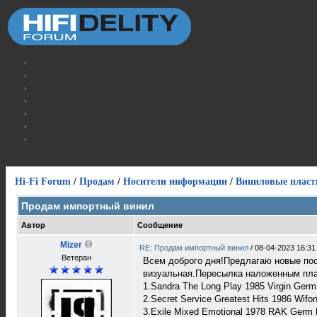
Hi-Fi Forum
/
Продам
/
Носители информации
/
Виниловые пласт
Продам импортный винил
Автор
Сообщение
Mizer
RE: Продам импортный винил
/
08-04-2023 16:31
Ветеран
Всем доброго дня!Предлагаю новые пос
визуальная.Пересылка наложенным плат
1.Sandra The Long Play 1985 Virgin Ger
2.Secret Service Greatest Hits 1986 Wifo
3.Exile Mixed Emotional 1978 RAK Germ