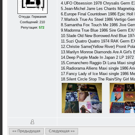
4.UFO Obsession 1978 Chrysalis Germ E
5.Jean-Michel Jarre Les Chants Magnetiq
6.Europe Final Countdown 1986 Epic Hol
Откуда: Германия
7.Warlock True As Steel 1986 Vertigo G
Сообщений: 210
8.Samantha Fox Touch Me 1986 Jive Ger
Репутация:
572
9.Madonna True Blue 1986 Sire Germ EX
10.Slade Old New Borrowed And Blue 19
11.Suzi Quatro Quatro 1974 RAK Germ E
12.Christie Same(Yellow River) Pronit Po
13.Marilyn Monroe Diamonds Are A Girl's
14.Deep Purple Made In Japan 2 LP 19
15.Comanchero Raggio Di Luna Maxi singl
16.Radiorama Alliens Maxi single 1986 A
17.Fancy Lady of Ice Maxi single 1986 
18.Silent Circle Stop The Rain/Shy Girl 
«« Предыдущая
Следующая »»