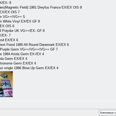
X/EX- 8
ues(Magnetic Field) 1981 Dreyfus France EX/EX OIS 8
l EX/EX OIS 7
erm VG++/VG++ 5
m White Vinyl EX/EX GF 8
/EX OIS 6
74 Polydor UK VG++/EX- GF 8
X/EX- 7
land EX/EX 6
 Best Fiend 1985 All Round Danemark EX/EX 6
72 Purple Germ VG++/VG++/VG++ GF 7
e 1984 Ariola Germ EX-/EX 4
riola Germ EX/EX 4
Metronome Germ EX/EX 4
Maxi single 1986 Blow Up Germ EX/EX 4