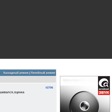
Каскадный режим
|
Линейный режим
#2706
ушивался,оценка