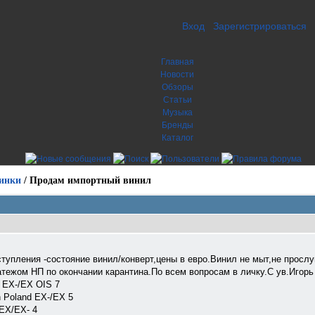
Вход
Зарегистрироваться
Главная
Новости
Обзоры
Статьи
Музыка
Бренды
Каталог
инки
/
Продам импортный винил
тупления -состояние винил/конверт,цены в евро.Винил не мыт,не просл
ежом НП по окончании карантина.По всем вопрoсам в личку.С ув.Игорь
m EX-/EX OIS 7
n Poland EX-/EX 5
 EX/EX- 4