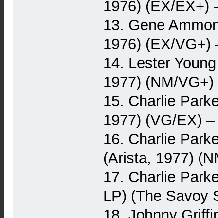
1976) (EX/EX+) 
13. Gene Ammons
1976) (EX/VG+) 
14. Lester Young
1977) (NM/VG+) 
15. Charlie Park
1977) (VG/EX) –
16. Charlie Park
(Arista, 1977) (
17. Charlie Park
LP) (The Savoy S
18. Johnny Griff