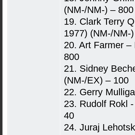
(NM-/NM-) – 800
19. Clark Terry 
1977) (NM-/NM-)
20. Art Farmer –
800
21. Sidney Beche
(NM-/EX) – 100
22. Gerry Mullig
23. Rudolf Rokl 
40
24. Juraj Lehots