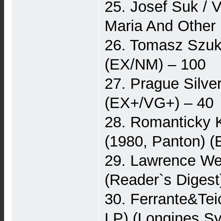
25. Josef Suk / 
Maria And Other
26. Tomasz Szuka
(EX/NM) – 100
27. Prague Silve
(EX+/VG+) – 40
28. Romanticky K
(1980, Panton) (
29. Lawrence Wel
(Reader`s Digest
30. Ferrante&Te
LP) (Longines S