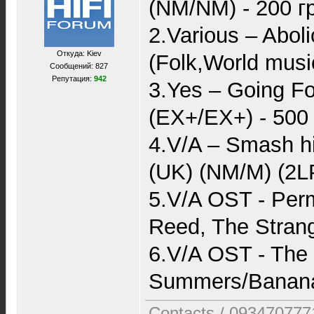
(NM/NM) - 200 г
2.Various – Abol
Откуда: Kiev
(Folk,World musi
Сообщений: 827
Репутация:
942
3.Yes – Going Fo
(EX+/EX+) - 500
4.V/A – Smash h
(UK) (NM/M) (2LP
5.V/A OST - Per
Reed, The Stran
6.V/A OST - The
Summers/Banana
Contacts / 093470777