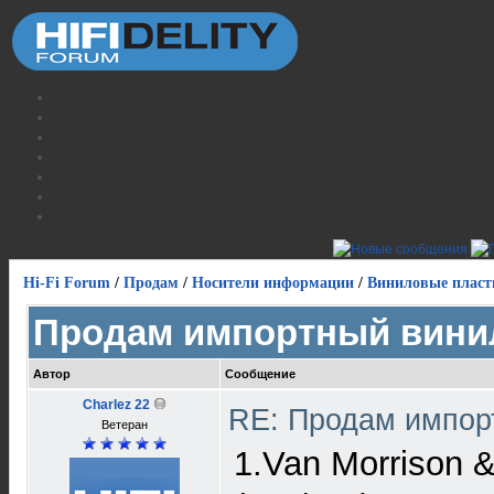
Hi-Fi Forum
/
Продам
/
Носители информации
/
Виниловые пласт
Продам импортный вини
Автор
Сообщение
Charlez 22
RE: Продам импор
Ветеран
1.Van Morrison &