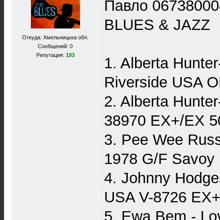
Павло 06738000
BLUES & JAZZ
Откуда: Хмельницька обл.
Сообщений: 0
Репутация:
193
1. Alberta Hunte
Riverside USA 
2. Alberta Hunte
38970 EX+/EX 5
3. Pee Wee Russe
1978 G/F Savoy
4. Johnny Hodge
USA V-8726 EX+
5. Ewa Bem - Lo