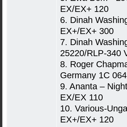
EX/EX+ 120
6. Dinah Washin
EX+/EX+ 300
7. Dinah Washin
25220/RLP-340 
8. Roger Chapma
Germany 1C 064
9. Ananta – Nig
EX/EX 110
10. Various-Ung
EX+/EX+ 120