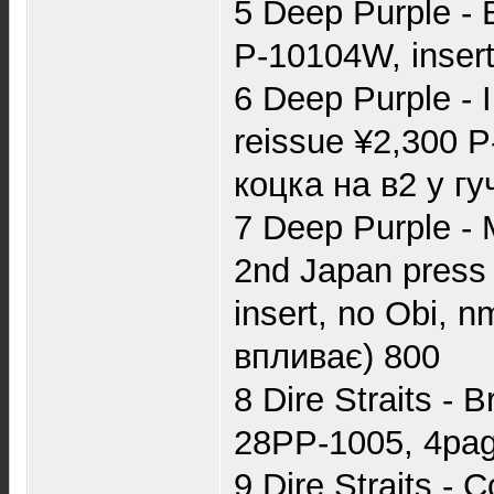
5 Deep Purple - 
P-10104W, insert
6 Deep Purple - 
reissue ¥2,300 P
коцка на в2 у гу
7 Deep Purple - 
2nd Japan press 
insert, no Obi, 
впливає) 800
8 Dire Straits - 
28PP-1005, 4page
9 Dire Straits -