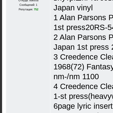
Откуда: odessa
Сообщений: 1
Japan vinyl
Репутация:
752
1 Alan Parsons 
1st press20RS-54
2 Alan Parsons P
Japan 1st press 
3 Creedence Clea
1968(72) Fantasy
nm-/nm 1100
4 Creedence Clea
1-st press(heavyw
6page lyric inse