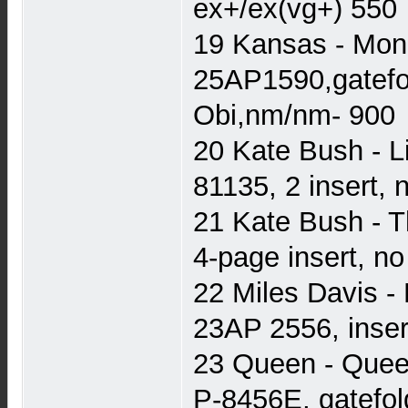
ex+/ex(vg+) 550
19 Kansas - Mono
25AP1590,gatefold
Obi,nm/nm- 900
20 Kate Bush - L
81135, 2 insert,
21 Kate Bush - 
4-page insert, n
22 Miles Davis -
23AP 2556, inser
23 Queen - Queen
P-8456E, gatefol