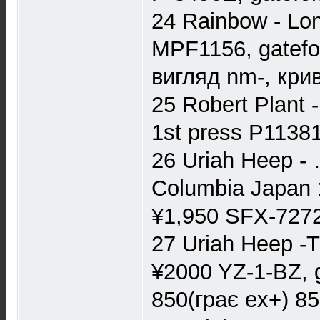
24 Rainbow - Lon
MPF1156, gatefol
вигляд nm-, кри
25 Robert Plant 
1st press P11381
26 Uriah Heep -
Columbia Japan 1
¥1,950 SFX-7272,
27 Uriah Heep -T
¥2000 YZ-1-BZ, g
850(грає ex+) 8