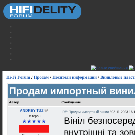
Hi-Fi Forum
/
Продам
/
Носители информации
/
Виниловые пласт
Продам импортный вини
Автор
Сообщение
ANDREY TUZ
RE: Продам импортный винил
/
02-11-2023 16:
Ветеран
Вініл безпосеред
внутрішні та зов