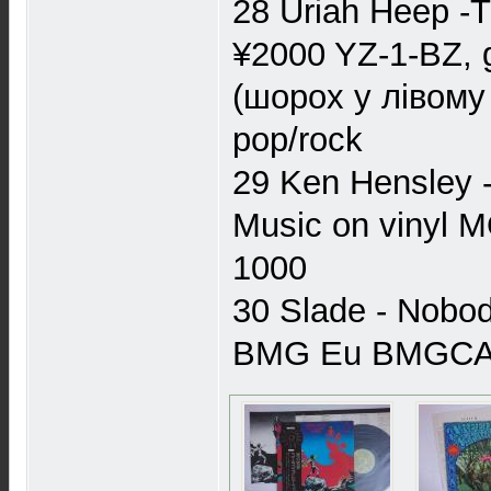
28 Uriah Heep -T
¥2000 YZ-1-BZ, g
(шорох у лівому 
pop/rock
29 Ken Hensley -
Music on vinyl M
1000
30 Slade - Nobody
BMG Eu BMGCAT71