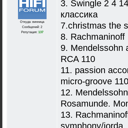
3. Swingle 2 4 1
классика
Откуда: винница
7.christmas the 
Сообщений: 2
Репутация:
137
8. Rachmaninoff
9. Mendelssohn 
RCA 110
11. passion accor
micro-groove 11
12. Mendelssohn
Rosamunde. Mont
13. Rachmaninoff
symphony/jorda.