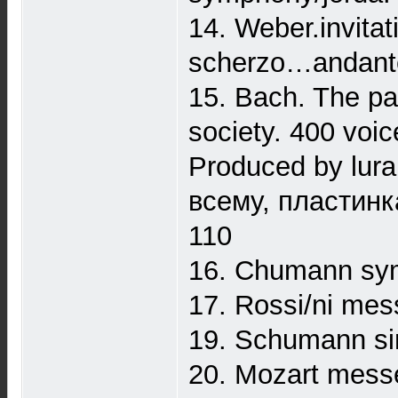
14. Weber.invita
scherzo…andante 
15. Bach. The pa
society. 400 voic
Produced by lura
всему, пластинк
110
16. Chumann sy
17. Rossi/ni mes
19. Schumann si
20. Mozart mess