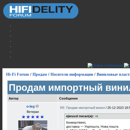
Hi-Fi Forum
/
Продам
/
Носители информации
/
Виниловые пласт
Продам импортный вини
Автор
Сообщение
o-leg
RE: Продам импортный винил
/
25-12-2023 18:
Ветеран
ejwuusl писал(а):
Конверт/вініл,
доставка — Укрпошта, Нова пошта