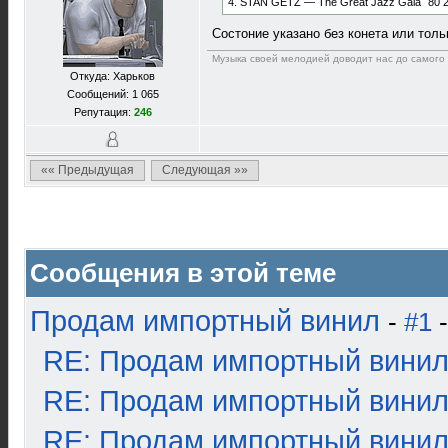
4. STAN GETZ — The Great Jazz Gala `80 2
Состоние указано без конета или толь
Музыка своей мелодией доводит нас до самого 
Откуда: Харьков
Сообщений: 1 065
Репутация:
246
«« Предыдущая
Следующая »»
Сообщения в этой теме
Продам импортный винил
-
#1
-
RE: Продам импортный вини
RE: Продам импортный вини
RE: Продам импортный вини