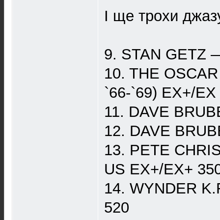
І ще трохи джаз
9. STAN GETZ — 
10. THE OSCAR 
`66-`69) ЕХ+/ЕХ 
11. DAVE BRUBE
12. DAVE BRUBEC
13. PETE CHRI
US EX+/EX+ 35
14. WYNDER K.F
520