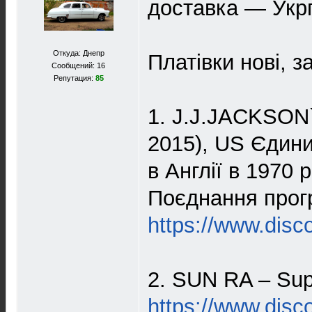
доставка — Укр
Откуда: Днепр
Платівки нові, 
Сообщений: 16
Репутация:
85
1. J.J.JACKSON`
2015), US Єдини
в Англії в 1970 
Поєднання прог
https://www.dis
2. SUN RA – Sup
https://www.disc