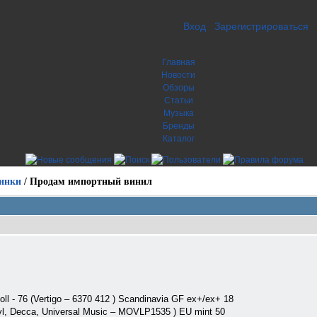
Вход
Зарегистрироваться
Главная
Новости
Обзоры
Статьи
Музыка
Бренды
Каталог
инки
/
Продам импортный винил
ll - 76 (Vertigo – 6370 412 ) Scandinavia GF ex+/ex+ 18
nyl, Decca, Universal Music ‎– MOVLP1535 ) EU mint 50