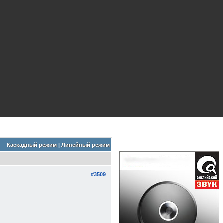
Каскадный режим
|
Линейный режим
#3509