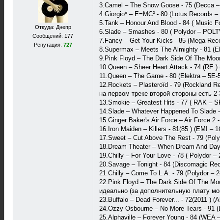
3.Camel ‎– The Snow Goose - 75 (Decca
4.Giorgio* – E=MC² - 80 (Lotus Records 
5.Tank – Honour And Blood - 84 ( Music 
Откуда: Днепр
6.Slade – Smashes - 80 ( Polydor ‎– POL
Сообщений: 177
7.Fancy ‎– Get Your Kicks - 85 (Mega Rec
Репутация:
727
8.Supermax – Meets The Almighty - 81 (Ele
9.Pink Floyd ‎– The Dark Side Of The Moon
10.Queen – Sheer Heart Attack - 74 (RE 
11.Queen – The Game - 80 (Elektra – 5E-
12.Rockets – Plasteroïd - 79 (Rockland R
на первом треке второй стороны есть 2-
13.Smokie – Greatest Hits - 77 ( RAK –
14.Slade ‎– Whatever Happened To Slade -
15.Ginger Baker's Air Force – Air Force 2
16.Iron Maiden – Killers - 81(85 ) (EMI –
17.Sweet – Cut Above The Rest - 79 (Poly
18.Dream Theater ‎– When Dream And Day
19.Chilly ‎– For Your Love - 78 ( Polydor 
20.Savage – Tonight - 84 (Discomagic Rec
21.Chilly – Come To L.A. - 79 (Polydor ‎– 
22.Pink Floyd ‎– The Dark Side Of The Mo
идеально (за дополнительную плату мог
23.Buffalo ‎– Dead Forever... - 72(2011 ) (
24.Ozzy Osbourne – No More Tears - 91 (
25.Alphaville ‎– Forever Young - 84 (WEA 