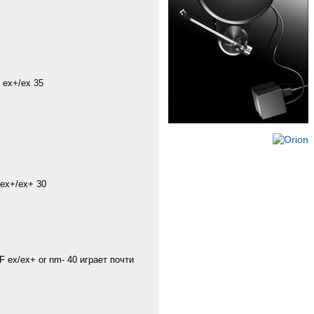
F ex+/ex 35
U ex+/ex+ 30
GF ex/ex+ or nm- 40 играет почти