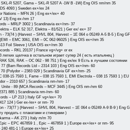
 – SKL-R 5207, Gama – SKL-R 5207 A -1W B -1W) Eng OIS nm/nm 35
– DS 4093 ) Sweden ex+/ex 24
For Nations – MFN 26 ) Eng ex+/ex+ 40
TV 13) Eng ex-/nm 17
ords ‎– MRLP 3002 ) Scandinavia ex+/nm- 37
ktra ‎– ELK 52 317, Elektra ‎– 81/521 ) Ger ex/ ex+ 37
 - 73(74 ) (Harvest ‎– SHVL 804, Harvest ‎– 1E 064 o 05249 А-5 В-5 ) Eng G
) (EMI – EMC 3061, EMI – 0C 062-96025 ) Eng OIS ex+/nm 35
513 Foil Sleeve ) USA OIS ex+/nm 30
ecords – RKL 20137 ) France vg+/vg+ or ex
3 легких щелчка в остальном играет супер 24 ( есть итальянец )
 SRAK 526, RAK – OC 062 - 98 751 ) Eng ex/ex 9 Есть в лучшем состоянии
 77 (Barn Records Ltd ‎– 2314 103 ) Eng OIS ex+/nm- 60
 - 70 (Polydor – 2383 029 ) Scandinavia GF ex+/nm- 25
 1C 038-15 7593 1, Fame – 038 15 7593 1, EMI Electrola – 038 15 7593 1 ) E
dor ‎– 2310 657 ) Scandinavia nm-/nm- 17
 Unite - 89 (MCA Records ‎– MCF 3445 ) Eng OIS nm-/nm 60
‎– 2371 885 ) Scandinavia nm-/nm- 60
ords ‎– LP 213 ) Italy GF vg+/ex+ 70
2417 124 ) Ger ех-/ех+ or nm- 70
on - 73(77 ) (Harvest ‎– SHVL 804, Harvest ‎– 1E 064 o 05249 А-9 В-9 ) Eng 
у продать с плакатами и стикерами )
Akarma ‎– AK 273 ) Italy m/m 70
Epic – EPC 467859 1 , Epic – 467859 1 ) Europe ex+/ex+ or nm- 95
‎– 240 481-1 ) Europe ex+/ex+ 25