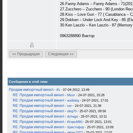
26.Fanny Adams – Fanny Adams - 71(2011
27.Zucchero ‎– Zucchero - 90 (London Rec
28.Kiss – Love Gun - 77 ( Casablanca – 
29.Dokken ‎– Under Lock And Key - 85 (Ele
30.Ken Laszlo ‎– Ken Laszlo - 87 (Memory
0963288890 Виктор
«« Предыдущая
Следующая »»
Сообщения в этой теме
Продам импортный винил
-
#1
- 07-04-2012, 13:49
RE: Продам импортный винил
-
Mizer
- 24-07-2021, 15:28
RE: Продам импортный винил
-
audiolog
- 24-07-2021, 17:01
RE: Продам импортный винил
-
ser
- 24-07-2021, 21:38
RE: Продам импортный винил
-
oleg70
- 25-07-2021, 09:56
RE: Продам импортный винил
-
dzhaga
- 25-07-2021, 10:11
RE: Продам импортный винил
-
ИгорьМ66
- 25-07-2021, 13:01
RE: Продам импортный винил
-
Христофор
- 25-07-2021, 13:09
RE: Продам импортный винил
-
almas1607
- 25-07-2021, 17:07