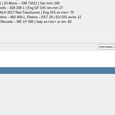
 ) (O-Music – OM 71012 ) Ger m/m 100
ords ‎– 828 209 1 ) Eng GF OIS nm-/nm 27
CALH 2017 Red Translucent ) Eng OIS ex+/ex+ 70
ktra ‎– 960 458-1, Elektra ‎– EKT 28 ) EU OIS ex/ex 12
 Records ‎– ME LP 005 ) Italy ex+/ex+ or nm- 60