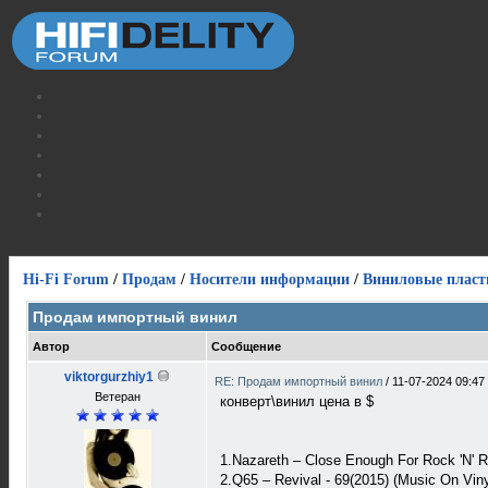
Hi-Fi Forum
/
Продам
/
Носители информации
/
Виниловые пласт
Продам импортный винил
Автор
Сообщение
viktorgurzhiy1
RE: Продам импортный винил
/
11-07-2024 09:47
Ветеран
конверт\винил цена в $
1.Nazareth – Close Enough For Rock 'N' Ro
2.Q65 ‎– Revival - 69(2015) (Music On Vi