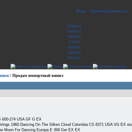
Вход
Зарегистрироваться
Главная
Новости
Обзоры
Статьи
Музыка
Бренды
Каталог
инки
/
Продам импортный винил
PHS 600-274 USA GF G EX
trings 1960 Dancing On The Silken Cloud Columbia CS 8371 USA VG EX ois
he Moon For Dancing Europa E 368 Ger EX EX