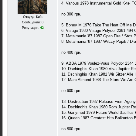
4. Various 1978 Instrumental Gold K-tel 
по 300 грн.
Откуда: Київ
Сообщений: 0
5. Boney M 1976 Take The Heat Off Me D
Репутация:
42
6. Visage 1980 Visage Polydor 2391 494
7. Metalmania '87 1987 Open Fire / Stos
8. Metalmania '87 1987 Wilczy Pajak / D
по 400 грн.
9. ABBA 1979 Voulez-Vous Polydor 2344 
10. Dschinghis Khan 1980 Viva Jupiter 
11. Dschinghis Khan 1981 Wir Sitzer Alle
12. Marc Almond 1988 The Stars We Are 
по 600 грн.
13. Destruction 1987 Release From Ago
14. Dschinghis Khan 1980 Rom Jupiter 
15. Ganymed 1979 Future World Bacillus
16. Queen 1987 Greatest Hits Balkanton B
по 800 грн.