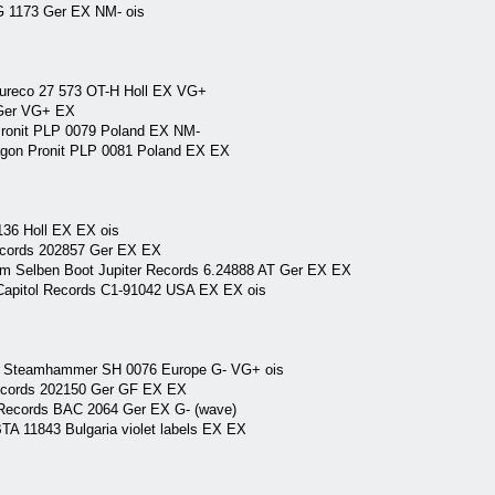
TG 1173 Ger EX NM- ois
ureco 27 573 OT-H Holl EX VG+
 Ger VG+ EX
 Pronit PLP 0079 Poland EX NM-
ragon Pronit PLP 0081 Poland EX EX
136 Holl EX EX ois
Records 202857 Ger EX EX
 Im Selben Boot Jupiter Records 6.24888 AT Ger EX EX
Capitol Records C1-91042 USA EX EX ois
ny Steamhammer SH 0076 Europe G- VG+ ois
Records 202150 Ger GF EX EX
 Records BAC 2064 Ger EX G- (wave)
TA 11843 Bulgaria violet labels EX EX