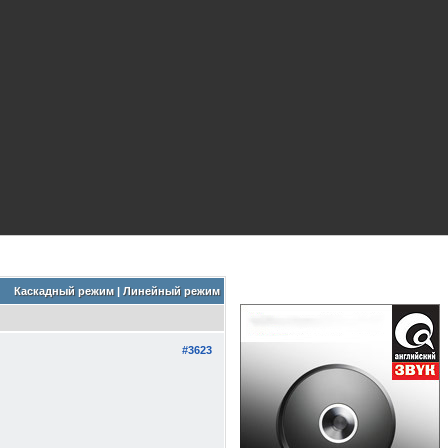
Каскадный режим
|
Линейный режим
#3623