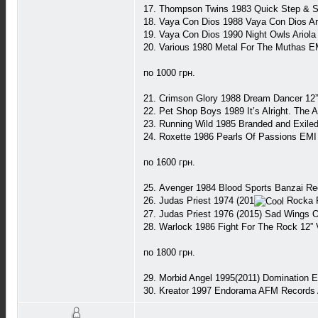
17. Thompson Twins 1983 Quick Step & S
18. Vaya Con Dios 1988 Vaya Con Dios Ar
19. Vaya Con Dios 1990 Night Owls Ariol
20. Various 1980 Metal For The Muthas 
по 1000 грн.
21. Crimson Glory 1988 Dream Dancer 12
22. Pet Shop Boys 1989 It’s Alright. The
23. Running Wild 1985 Branded and Exile
24. Roxette 1986 Pearls Of Passions EM
по 1600 грн.
25. Avenger 1984 Blood Sports Banzai 
26. Judas Priest 1974 (201
Rocka R
27. Judas Priest 1976 (2015) Sad Wings
28. Warlock 1986 Fight For The Rock 12”
по 1800 грн.
29. Morbid Angel 1995(2011) Dominatio
30. Kreator 1997 Endorama AFM Records