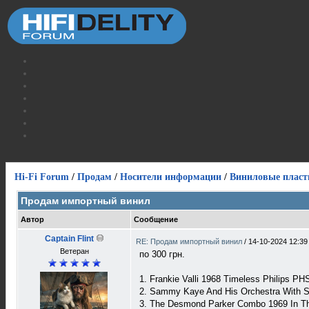
Hi-Fi Forum
/
Продам
/
Носители информации
/
Виниловые пласт
Продам импортный винил
Автор
Сообщение
Captain Flint
RE: Продам импортный винил
/
14-10-2024 12:39
Ветеран
по 300 грн.
1. Frankie Valli 1968 Timeless Philips 
2. Sammy Kaye And His Orchestra With S
3. The Desmond Parker Combo 1969 In T