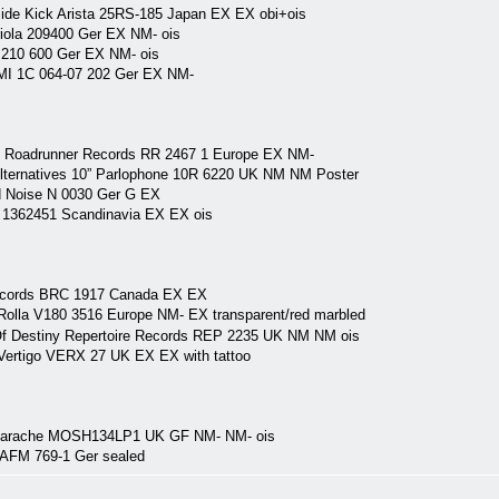
ide Kick Arista 25RS-185 Japan EX EX obi+ois
iola 209400 Ger EX NM- ois
a 210 600 Ger EX NM- ois
EMI 1C 064-07 202 Ger EX NM-
” Roadrunner Records RR 2467 1 Europe EX NM-
 Alternatives 10” Parlophone 10R 6220 UK NM NM Poster
d Noise N 0030 Ger G EX
I 1362451 Scandinavia EX EX ois
Records BRC 1917 Canada EX EX
olla V180 3516 Europe NM- EX transparent/red marbled
 Of Destiny Repertoire Records REP 2235 UK NM NM ois
 Vertigo VERX 27 UK EX EX with tattoo
n Earache MOSH134LP1 UK GF NM- NM- ois
 AFM 769-1 Ger sealed