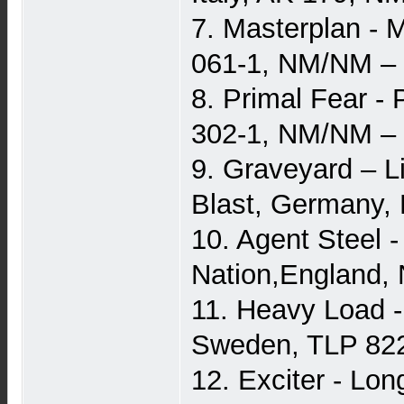
7. Masterplan - 
061-1, NM/NM –
8. Primal Fear -
302-1, NM/NM –
9. Graveyard – L
Blast, Germany,
10. Agent Steel 
Nation,England,
11. Heavy Load -
Sweden, TLP 822
12. Exciter - Lo