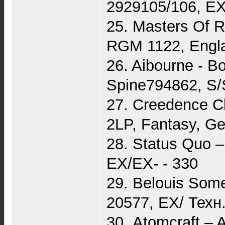
2929105/106, E
25. Masters Of R
RGM 1122, Engl
26. Aibourne - B
Spine794862, S/
27. Creedence Cl
2LP, Fantasy, 
28. Status Quo –
EX/EX- - 330
29. Belouis Some
20577, EX/ Техн.
30. Atomcraft – 