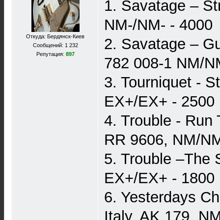
1. Savatage – St
NM-/NM- - 4000
Откуда: Бердянск-Киев
2. Savatage – Gu
Сообщений: 1 232
Репутация:
897
782 008-1 NM/N
3. Tourniquet - 
EX+/EX+ - 2500
4. Trouble - Run
RR 9606, NM/NM
5. Trouble –The 
EX+/EX+ - 1800
6. Yesterdays Ch
Italy, AK 179, 