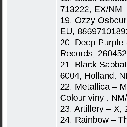
713222, EX/NM 
19. Ozzy Osbourn
EU, 8869710189
20. Deep Purple 
Records, 260452
21. Black Sabbat
6004, Holland, 
22. Metallica – 
Colour vinyl, N
23. Artillery – X
24. Rainbow – Th