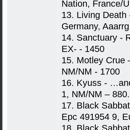
Nation, France/
13. Living Death 
Germany, Aaarrg
14. Sanctuary - 
EX- - 1450
15. Motley Crue 
NM/NM - 1700
16. Kyuss - …and
1, NM/NM – 880.
17. Black Sabbat
Epc 491954 9, 
18. Black Sabbat