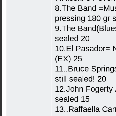
8.The Band =Musi
pressing 180 gr st
9.The Band(Blue
sealed 20
10.El Pasador= 
(EX) 25
11..Bruce Sprin
still sealed! 20
12.John Fogerty 
sealed 15
13..Raffaella Ca