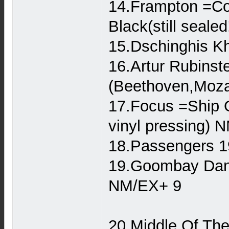
14.Frampton =Co
Black(still seale
15.Dschinghis K
16.Artur Rubinst
(Beethoven,Moza
17.Focus =Ship 
vinyl pressing)
18.Passengers 1
19.Goombay Dan
NM/EX+ 9
20.Middle Of T