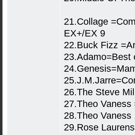
21.Collage =Com
EX+/EX 9
22.Buck Fizz =
23.Adamo=Best of
24.Genesis=Mam
25.J.M.Jarre=Co
26.The Steve Mi
27.Theo Vaness 
28.Theo Vaness
29.Rose Laurens(