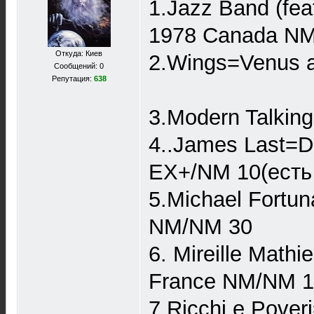
1.Jazz Band (fea
1978 Canada N
Откуда: Киев
2.Wings=Venus 
Сообщений: 0
Репутация:
638
3.Modern Talkin
4..James Last=
EX+/NM 10(есть
5.Michael Fortun
NM/NM 30
6. Mireille Math
France NM/NM 
7.Ricchi e Pove