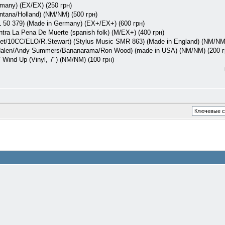
emany) (EX/EX) (250 грн)
ntana/Holland) (NM/NM) (500 грн)
L 50 379) (Made in Germany) (EX+/EX+) (600 грн)
ntra La Pena De Muerte (spanish folk) (M/EX+) (400 грн)
eet/10CC/ELO/R.Stewart) (Stylus Music ‎SMR 863) (Made in England) (NM/NM)
 Halen/Andy Summers/Bananarama/Ron Wood) (made in USA) (NM/NM) (200 г
Wind Up (Vinyl, 7") (NM/NM) (100 грн)