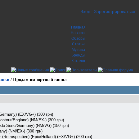
Вход
Зарегистрироваться
Главная
Новости
Обзоры
Статьи
Музыка
Бренды
Каталог
инки
/
Продам импортный винил
/Germany) (EX/VG+) (300 грн)
ontour/England) (NM/EX-) (300 грн)
ode Serie/Germany) (NM/VG) (150 грн)
many) (NM/EX-) (300 грн)
 (Retrospective) (Epic/Holland) (EX/VG+) (200 грн)