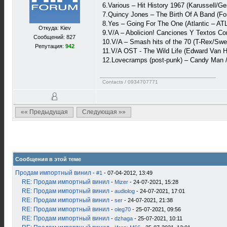
6.Various – Hit History 1967 (Karussell/G
7.Quincy Jones – The Birth Of A Band (Fo
8.Yes – Going For The One (Atlantic – AT
Откуда: Kiev
9.V/A – Abolicion! Canciones Y Textos Co
Сообщений: 827
10.V/A – Smash hits of the 70 (T-Rex/Sw
Репутация:
942
11.V/A OST - The Wild Life (Edward Van
12.Lovecramps (post-punk) – Candy Man / 
Contacts / 0934707771
«« Предыдущая
Следующая »»
Сообщения в этой теме
Продам импортный винил
-
#1
- 07-04-2012, 13:49
RE: Продам импортный винил
-
Mizer
- 24-07-2021, 15:28
RE: Продам импортный винил
-
audiolog
- 24-07-2021, 17:01
RE: Продам импортный винил
-
ser
- 24-07-2021, 21:38
RE: Продам импортный винил
-
oleg70
- 25-07-2021, 09:56
RE: Продам импортный винил
-
dzhaga
- 25-07-2021, 10:11