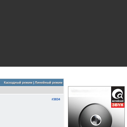
Каскадный режим
|
Линейный режим
#3834