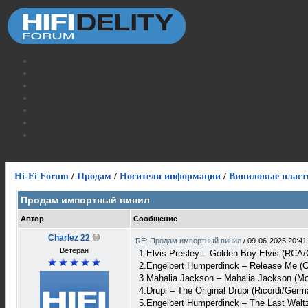
Hi-Fi Forum
/
Продам
/
Носители информации
/
Виниловые пласт
Продам импортный винил
Автор
Сообщение
Charlez 22
RE: Продам импортный винил
/
09-06-2025 20:41
Ветеран
1.Elvis Presley – Golden Boy Elvis (RCA
2.Engelbert Humperdinck – Release Me (C
3.Mahalia Jackson – Mahalia Jackson (M
4.Drupi – The Original Drupi (Ricordi/Ger
5.Engelbert Humperdinck – The Last Waltz