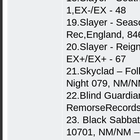
1,EX-/EX - 48
19.Slayer - Seas
Rec,England, 846
20.Slayer - Reig
EX+/EX+ - 67
21.Skyclad – Fol
Night 079, NM/N
22.Blind Guardia
RemorseRecords
23. Black Sabba
10701, NM/NM –