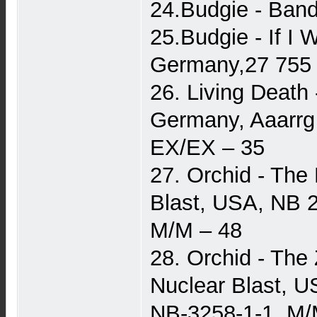
24.Budgie - Ban
25.Budgie - If I 
Germany,27 755
26. Living Death 
Germany, Aaarrg
EX/EX – 35
27. Orchid - The
Blast, USA, NB 
M/M – 48
28. Orchid - The
Nuclear Blast, U
NB-3258-1-1, M/