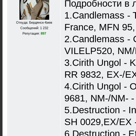
Подробности в л
1.Candlemass - T
Откуда: Бердянск-Киев
France, MFN 95
Сообщений: 1 232
Репутация:
897
2.Candlemass - C
VILELP520, NM/
3.Cirith Ungol -
RR 9832, EX-/EX
4.Cirith Ungol -
9681, NM-/NM- -
5.Destruction - 
SH 0029,EX/EX 
6.Destruction - 