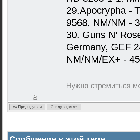
29.Apocrypha - T
9568, NM/NM - 
30. Guns N' Rose
Germany, GEF 2
NM/NM/EX+ - 45
Нужно стремиться ме
«« Предыдущая
Следующая »»
Сообщения в этой теме