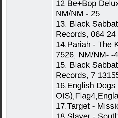
12 Be+Bop Delux
NM/NM - 25
13. Black Sabba
Records, 064 24
14.Pariah - The
7526, NM/NM- -
15. Black Sabba
Records, 7 1315
16.English Dogs
OIS),Flag4,Engl
17.Target - Miss
18.Slayer - Sou