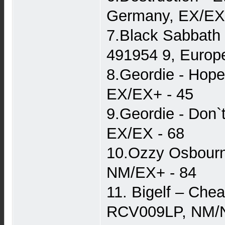
Germany, EX/EX 
7.Black Sabbath 
491954 9, Euro
8.Geordie - Hope
EX/EX+ - 45
9.Geordie - Don
EX/EX - 68
10.Ozzy Osbourn
NM/EX+ - 84
11. Bigelf – Che
RCV009LP, NM/