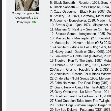
5. Black Sabbath – Reunion, 1998, Sony 
6. Black Sabbath – Cross Purpose, 1994,
7. Ozzy Osbourne – Black Rain, 2007, Oi
Откуда: Бердянск-Киев
8. Artillery – X, 2021, Germany, Metal Bla
Сообщений: 1 232
9. Aibourne - Boneshaker, 2019, Made in
Репутация:
897
10. Status Quo – Quo, 1974, Miniposper, 
11. Masters Of Reality – Sunrise On The
12. Belouis Some – Imagination, 1985, P
13. Masterplan - Masterplan (2 lp) Gatef
14 Masterplan - Novum Initium (OIS) 201
15 Annihilator - Alice In Hell (OIS) 1989
16 Heavy Load - Death or Glory (OIS), 1
17 Graveyard – Lights Out (Gatefold, 2 O
18 Trouble - Run To The Light, 1987, Met
19 Trouble –The Skull (OIS), 1985, Roadr
20 Alice In Chains - Facelift (2-LP, 2 OI
21 Annihilator - Criteria For A Black Wi
22 Сinderella - Night Songs 1986, Mercur
23 Faith No More - The Real Thing (OIS)
24 Grand Funk – Caught In The Act(2LP,
25 Ozzy Osbourne - No More Tears 1991,
26 Bigelf – Cheat The Gallows, 2 LP, 2
27 Blind Guardian-Tales from The Twili
28 English Dogs - Where Legend Began 1
29 Be+Bop Deluxe - Futurama (OIS) 1975