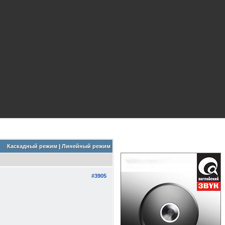
Каскадный режим
|
Линейный режим
#3905