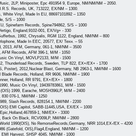
Music, 2LP, Miniposter, Epc 491954 9, Europe, NM/NM/NM – 2050.
 I.R.S. Records, UK, 713222, EX/NM – 1300.
s, White Vinyl, Made In EU, 88697101892 – 1350
de, S/S – 1000
 EU, Spinefarm Records, Spine794862, S/S – 1000
Vertigo, England,9102-001, EX/Vg+ - 330
 Sufferbus, 1992, Chrysalis, RGM 1122, England, NM/NM – 800
arlophone, Made In EEC, 20577, EX/ Техн. – 55
old, 2013, AFM, Germany, 061-1, NM/NM – 3500
3, AFM Records, AFM 396-1, M/M - 1050
, Music On Vinyl, MOVLP2133, M/M - 1500
982, Thunderload Records, Sweden, TLP 822, EX+/EX+ - 1700
IS, Poster), 2012,Nuclear Blast, Germany, NB 2963-1, NM/NM – 1600
al Blade Records, Holland, RR 9606, NM/NM – 1900
unner, Holland, RR 9791, EX+/EX+ - 1800
S) 1990, Music On Vinyl, 19439783861, M/M - 1500
dow (OIS) 1999, Earache, MOSH396LP, M/M – 2400
y, 830 076-1, NM/NM - 1250
 1989, Slash Records, 828154.1, NM/NM - 2200
 1OIS) EMI Capitol, SABB-11445,USA, EX/EX – 1000
 Epic,Holland,467859-1, NM/EX+ - 3300
009, Back On Black, RCV009LP, NM/NM – 2800
ght World 1990(OIS), No RemorseRecords,Germany, NRR 1014,EX-/EX – 4200
986 (Gatefold, OIS),Flag4,England, NM/NM – 1200
, EMI Harvest, SHSP 4045, NM/NM - 1000