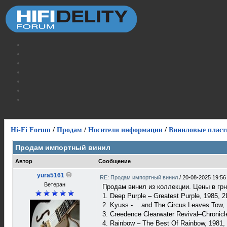
Hi-Fi Forum
/
Продам
/
Носители информации
/
Виниловые пласт
Продам импортный винил
Автор
Сообщение
yura5161
RE: Продам импортный винил
/
20-08-2025 19:56
Ветеран
Продам винил из коллекции. Цены в грн
1. Deep Purple – Greatest Purple, 1985,
2. Kyuss - …and The Circus Leaves Tow, 
3. Creedence Clearwater Revival–Chronic
4. Rainbow – The Best Of Rainbow, 1981,