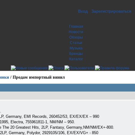
Вход
Зарегистрироваться
Главная
Новости
Обзоры
Статьи
Музыка
Бренды
Каталог
инки
/
Продам импортный винил
.
 2LP, Germany, EMI Records, 260452/53, EX/EX/EX – 990
1995, Electra, 755961811-1, NM/NM – 950.
le The 20 Greatest Hits, 2LP, Fantasy, Germany,NM/NM/EX+-800.
 2LP, Germany, Polydor, 2929105/106, EX/EX/VG+ - 850