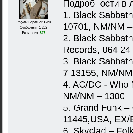
Подробности в л
1. Black Sabbat
Откуда: Бердянск-Киев
10701, NM/NM –
Сообщений: 1 232
Репутация:
897
2. Black Sabbat
Records, 064 24
3. Black Sabbat
7 13155, NM/NM
4. AC/DC - Who 
NM/NM – 1300
5. Grand Funk – 
11445,USA, EX/
6. Skyclad – Fol