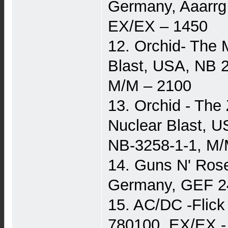
Germany, Aaarrg
EX/EX – 1450
12. Orchid- The 
Blast, USA, NB 
M/M – 2100
13. Orchid - The
Nuclear Blast, U
NB-3258-1-1, M/
14. Guns N' Rose
Germany, GEF 2
15. AC/DC -Flick
780100, EX/EX -