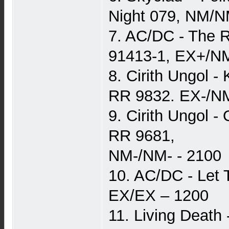
Night 079, NM/N
7. AC/DC - The 
91413-1, EX+/N
8. Cirith Ungol 
RR 9832. EX-/NM
9. Cirith Ungol -
RR 9681,
NM-/NM- - 2100
10. AC/DC - Let 
EX/EX – 1200
11. Living Death 