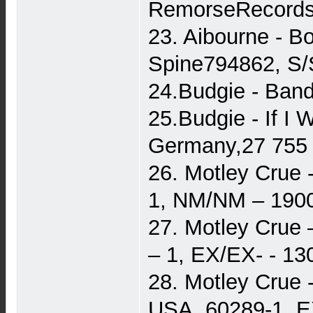
RemorseRecords
23. Aibourne - B
Spine794862, S/
24.Budgie - Ban
25.Budgie - If I 
Germany,27 755
26. Motley Crue 
1, NM/NM – 190
27. Motley Crue –
– 1, EX/EX- - 13
28. Motley Crue -
USA, 60289-1, E