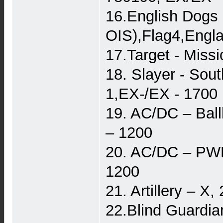
16.English Dogs
OIS),Flag4,Engl
17.Target - Mis
18. Slayer - So
1,EX-/EX - 1700
19. AC/DC – Bal
– 1200
20. AC/DC – PWR
1200
21. Artillery – 
22.Blind Guardia