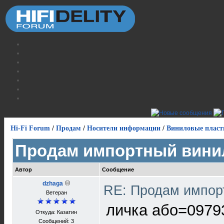
Hi-Fi Forum
/
Продам
/
Носители информации
/
Виниловые пласт
Продам импортный вини
Автор
Сообщение
dzhaga
RE: Продам импор
Ветеран
личка або=0979
Откуда: Казатин
Сообщений: 3