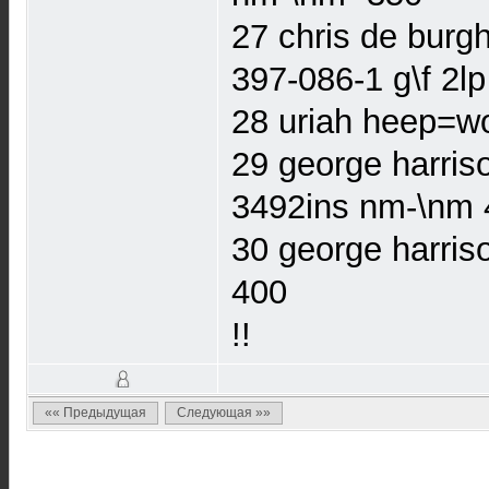
27 chris de burg
397-086-1 g\f 2l
28 uriah heep=w
29 george harri
3492ins nm-\nm 
30 george harris
400
!!
«« Предыдущая
Следующая »»