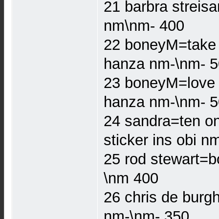
21 barbra streisa
nm\nm- 400
22 boneyM=take 
hanza nm-\nm- 
23 boneyM=love 
hanza nm-\nm- 
24 sandra=ten on
sticker ins obi 
25 rod stewart=b
\nm 400
26 chris de burg
nm-\nm- 350