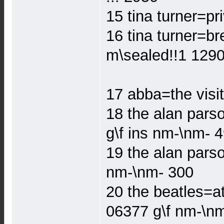
15 tina turner=p
16 tina turner=br
m\sealed!!1 129
17 abba=the visi
18 the alan pars
g\f ins nm-\nm- 
19 the alan pars
nm-\nm- 300
20 the beatles=a
06377 g\f nm-\n