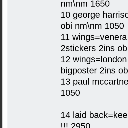
nm\nm 1650
10 george harris
obi nm\nm 1050
11 wings=venera 
2stickers 2ins o
12 wings=london 
bigposter 2ins o
13 paul mccartne
1050
14 laid back=kee
!!! 2950