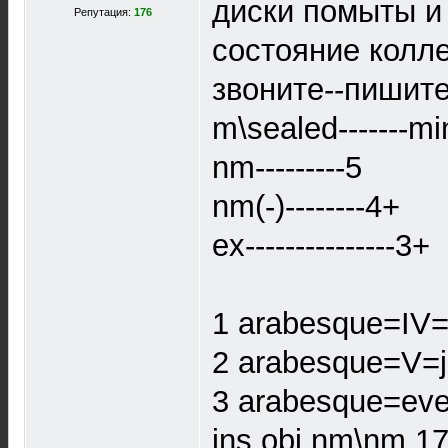
диски помыты и
Репутация:
176
состояние колл
звоните--пишит
m\sealed-------mi
nm---------5
nm(-)--------4+
ex---------------3+
1 arabesque=IV=j
2 arabesque=V=j
3 arabesque=ever
ins obi nm\nm 1