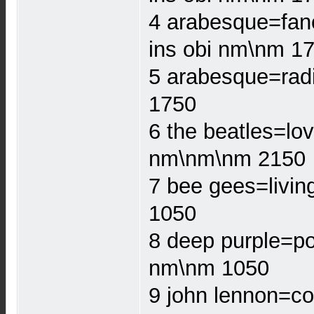
4 arabesque=fanc
ins obi nm\nm 1
5 arabesque=radi
1750
6 the beatles=lo
nm\nm\nm 2150
7 bee gees=livin
1050
8 deep purple=po
nm\nm 1050
9 john lennon=co