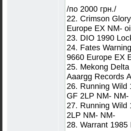
/по 2000 грн./
22. Crimson Glor
Europe EX NM- oi
23. DIO 1990 Loc
24. Fates Warnin
9660 Europe EX E
25. Mekong Delta
Aaargg Records A
26. Running Wild
GF 2LP NM- NM-
27. Running Wil
2LP NM- NM-
28. Warrant 1985 