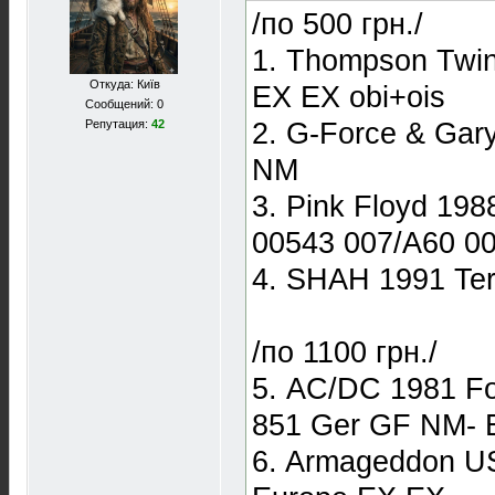
/по 500 грн./
1. Thompson Twin
Откуда: Київ
EX EX obi+ois
Сообщений: 0
Репутация:
42
2. G-Force & Ga
NM
3. Pink Floyd 19
00543 007/А60 0
4. SHAH 1991 Te
/по 1100 грн./
5. AC/DC 1981 Fo
851 Ger GF NM- 
6. Armageddon U