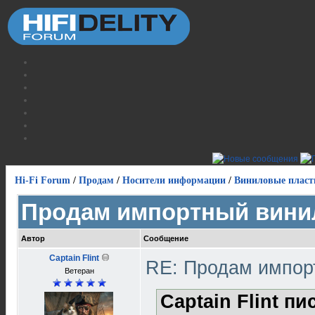
Hi-Fi Forum
/
Продам
/
Носители информации
/
Виниловые пласт
Продам импортный вини
Автор
Сообщение
Captain Flint
RE: Продам импор
Ветеран
Captain Flint пи