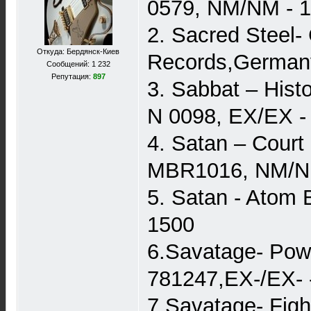
0579, NM/NM - 
2. Sacred Steel-
Откуда: Бердянск-Киев
Records,German
Сообщений: 1 232
Репутация:
897
3. Sabbat – Hist
N 0098, EX/EX -
4. Satan – Court
MBR1016, NM/N
5. Satan - Atom
1500
6.Savatage- Powe
781247,EX-/EX- 
7.Savatage- Figh