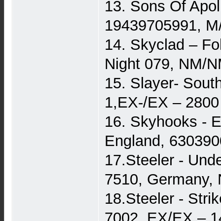
13. Sons Of Apo
19439705991, M
14. Skyclad – Fo
Night 079, NM/N
15. Slayer- Sou
1,EX-/EX – 2800
16. Skyhooks - E
England, 63039
17.Steeler - Un
7510, Germany, 
18.Steeler - St
7002, EX/EX – 1