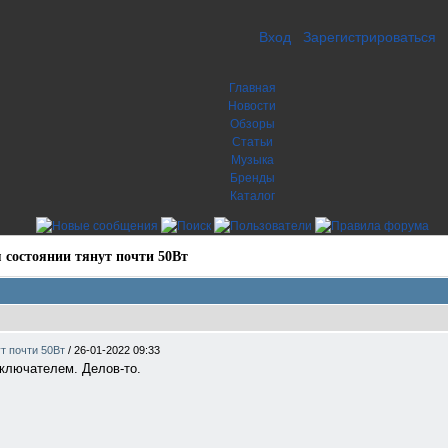
Вход
Зарегистрироваться
Главная
Новости
Обзоры
Статьи
Музыка
Бренды
Каталог
 состоянии тянут почти 50Вт
ут почти 50Вт
/
26-01-2022 09:33
ыключателем. Делов-то.