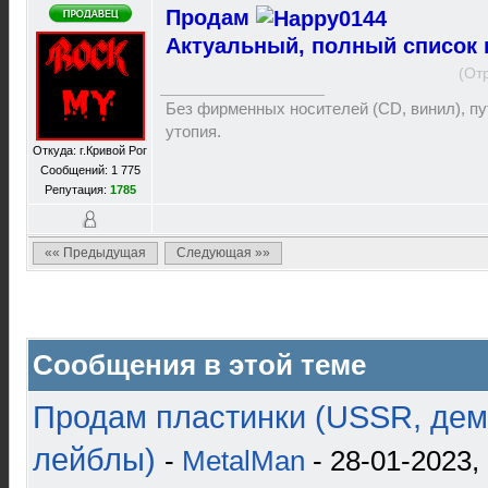
Продам
Актуальный, полный список 
(От
Без фирменных носителей (CD, винил), пут
утопия.
Откуда: г.Кривой Рог
Сообщений: 1 775
Репутация:
1785
«« Предыдущая
Следующая »»
Сообщения в этой теме
Продам пластинки (USSR, дем
лейблы)
-
MetalMan
- 28-01-2023,