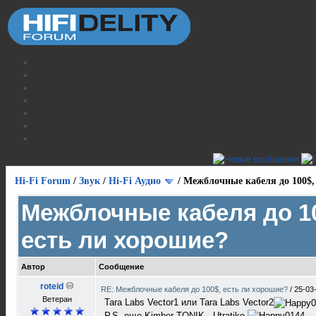
Hi-Fi Forum
/
Звук
/
Hi-Fi Аудио
/
Межблочные кабеля до 100$,
Межблочные кабеля до 1
есть ли хорошие?
Автор
Сообщение
roteid
RE: Межблочные кабеля до 100$, есть ли хорошие?
/
25-03
Ветеран
Tara Labs Vector1 или Tara Labs Vector2
P.S. еще Kimber TONIK - Utratike