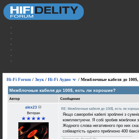
Hi-Fi Forum
/
Звук
/
Hi-Fi Аудио
/
Межблочные кабеля до 100$,
Межблочные кабеля до 100$, есть ли хорошие?
Автор
Сообщение
alex23
RE: Межблочные кабеля до 100$, есть ли хорош
Ветеран
Якщо саморобні кабелі зроблені з сумні
комплектуючи. Я собі зробив міжблоки з
Жодного слова негативного про них сказ
собівартість одного приблизно 400 баксі
Олександр, Кривий Рiг.