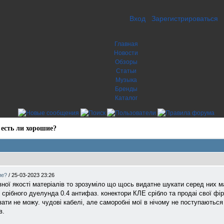
Вход
Зарегистрироваться
Главная
Новости
Обзоры
Статьи
Музыка
Бренды
Каталог
 есть ли хорошие?
ие?
/
25-03-2023 23:26
вної якості матеріалів то зрозуміло що щось видатне шукати серед них м
 срібного дуелунда 0.4 антифаз. конектори КЛЕ срібло та продаі свої фір
ати не можу. чудові кабелі, але саморобні мої в нічому не поступаються 
в.