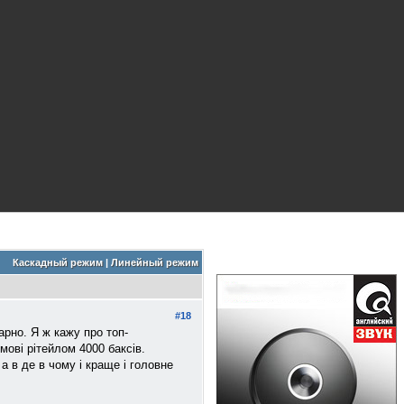
Каскадный режим
|
Линейный режим
#18
арно. Я ж кажу про топ-
мові рітейлом 4000 баксів.
а в де в чому і краще і головне