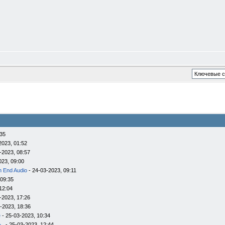
:35
2023, 01:52
-2023, 08:57
023, 09:00
h End Audio
- 24-03-2023, 09:11
 09:35
12:04
-2023, 17:26
-2023, 18:36
e
- 25-03-2023, 10:34
..
- 25-03-2023, 12:44