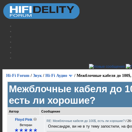
Hi-Fi Forum
/
Звук
/
Hi-Fi Аудио
/
Межблочные кабеля до 100$,
Межблочные кабеля до 1
есть ли хорошие?
Автор
Сообщение
Floyd Pink
RE: Межблочные кабеля до 100$, есть ли хорошие?
/
26
Ветеран
Олександре, ви не в ту тему запостили, на ф