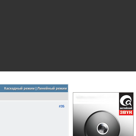
Каскадный режим
|
Линейный режим
#35