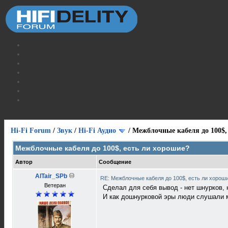
Hi-Fi Forum
/
Звук
/
Hi-Fi Аудио
/
Межблочные кабеля до 100$,
Межблочные кабеля до 100$, есть ли хорошие?
Автор
Сообщение
AlTair_SPb
RE: Межблочные кабеля до 100$, есть ли хорош
Ветеран
Сделал для себя вывод - нет шнурков, 
И как дошнурковой эры люди слушали му