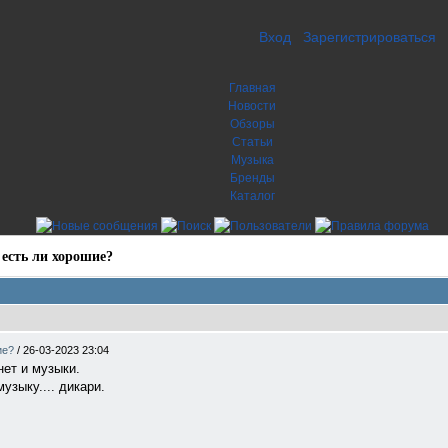
Вход
Зарегистрироваться
Главная
Новости
Обзоры
Статьи
Музыка
Бренды
Каталог
 есть ли хорошие?
ие?
/
26-03-2023 23:04
нет и музыки.
зыку.... дикари.