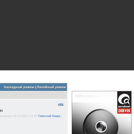
Каскадный режим
|
Линейный режим
#55
актировал 28-03-2023 в 22:08
Тибетский Ламер
.)