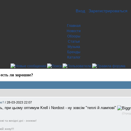
Вход
Зарегистрироваться
Главная
Новости
Обзоры
Статьи
Музыка
Бренды
Каталог
 есть ли хорошие?
ие?
/
28-03-2023 22:07
ть, при цьому оптимум Krell i Nordost - ну зовсім "теплі й лампові"
(Отред
і та вихідні дні - знижки!
ій живу!!!