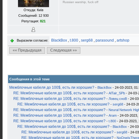
Russian warship, fuck off
Откуда: Київ
Сообщений: 12 930
Репутация:
821
BlackBox
,
t.800
,
serg68
,
parasound
,
artshop
Выразили согласие:
«« Предыдущая
Следующая »»
Сообщения в этой теме
Межблочные кабеля до 100$, есть ли хорошие?
-
BlackBox
- 24-03-2023, 01
RE: Межблочные кабеля до 100$, есть ли хорошие?
-
AlTair_SPb
- 24-03-
RE: Межблочные кабеля до 100$, есть ли хорошие?
-
Ловец сноВ
- 24-03
RE: Межблочные кабеля до 100$, есть ли хорошие?
-
serg68
- 24-03-2
RE: Межблочные кабеля до 100$, есть ли хорошие?
-
Neural Network Hig
RE: Межблочные кабеля до 100$, есть ли хорошие?
-
Aram
- 24-03-2023,
RE: Межблочные кабеля до 100$, есть ли хорошие?
-
t.800
- 24-03-2023, 
RE: Межблочные кабеля до 100$, есть ли хорошие?
-
BlackBox
- 24-03
RE: Межблочные кабеля до 100$, есть ли хорошие?
-
serg68
- 24-03
RE: Межблочные кабеля до 100$, есть ли хорошие?
-
NoOneIsTher