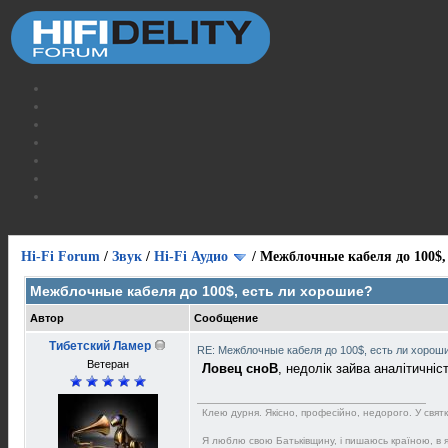
Hi-Fi Forum
/
Звук
/
Hi-Fi Аудио
/
Межблочные кабеля до 100$,
Межблочные кабеля до 100$, есть ли хорошие?
Автор
Сообщение
Тибетский Ламер
RE: Межблочные кабеля до 100$, есть ли хорош
Ветеран
Ловец сноВ
, недолік зайва аналітичніс
Клею дурня. Якісно, професійно, недорого. У святков
Я люблю свою Батьківщину, і пишаюсь країною, в як