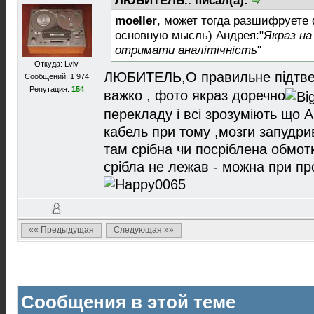
ЛЮБИТЕЛЬ.. писал(а):
moeller
, может тогда разшифруете 
основную мысль) Андрея:"
Якраз на
отримати аналітічність
"
Откуда: Lviv
ЛЮБИТЕЛЬ,О правильне підтв
Сообщений: 1 974
Репутация:
154
важко , фото якраз доречно
перекладу і всі зрозуміють що А
кабель при тому ,мозги запудр
там срібна чи посріблена обмот
срібла не лежав - можна при пр
«« Предыдущая
Следующая »»
Сообщения в этой теме