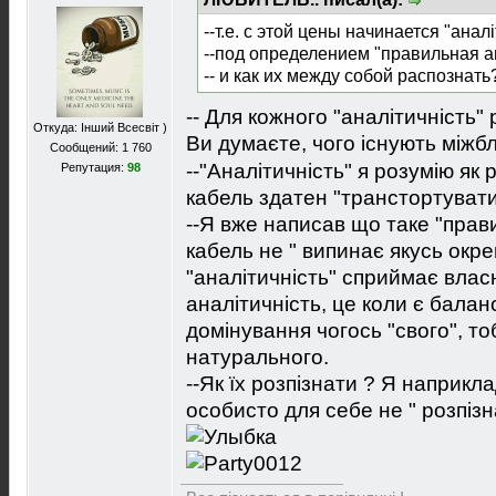
--т.е. с этой цены начинается "аналі
--под определением "правильная а
-- и как их между собой распознать
-- Для кожного "аналітичність"
Откуда: Інший Всесвіт )
Ви думаєте, чого існують міжб
Сообщений: 1 760
--"Аналітичність" я розумію як
Репутация:
98
кабель здатен "транстортувати"
--Я вже написав що таке "прави
кабель не " випинає якусь окр
"аналітичність" сприймає влас
аналітичність, це коли є баланс
домінування чогось "свого", т
натурального.
--Як їх розпізнати ? Я наприкла
особисто для себе не " розпізн