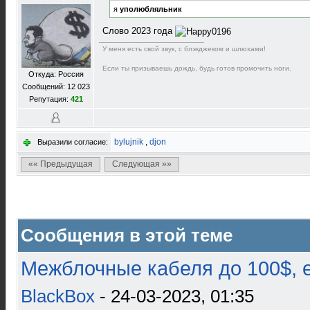
я
уполюбляльник
Слово 2023 года
У меня есть свой звук, с блэкджеком и шлюхами!
Если ты призываешь дождь, будь готов промочить ноги.
Откуда: Россия
Сообщений: 12 023
Репутация:
421
bylujnik
,
djon
Выразили согласие:
«« Предыдущая
Следующая »»
Сообщения в этой теме
Межблочные кабеля до 100$, 
BlackBox
- 24-03-2023, 01:35