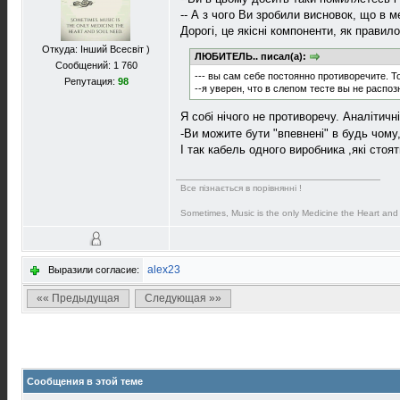
-- А з чого Ви зробили висновок, що в 
Дорогі, це якісні компоненти, як правило
Откуда: Інший Всесвіт )
ЛЮБИТЕЛЬ.. писал(а):
Сообщений: 1 760
--- вы сам себе постоянно противоречите. Т
Репутация:
98
--я уверен, что в слепом тесте вы не распозн
Я собі нічого не противоречу. Аналітичн
-Ви можите бути "впевнені" в будь чому,
І так кабель одного виробника ,які стоя
Все пізнається в порівнянні !
Sometimes, Music is the only Medicine the Heart and
alex23
Выразили согласие:
«« Предыдущая
Следующая »»
Сообщения в этой теме