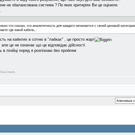
мене не збалансована система ? По яких критеріях Ви це оцінили.
.
олько что сказал, что аналитичность для каждого начинается с своей ценовой категории
аете где какой кабель, .
ість на кабелях в сотню в "лабках" , це просто жарт
 але це не означає що це відповідає дійсності.
ть в лінійці поряд я розпізнаю без проблем
 Soul need.