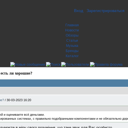
Вход
Зарегистрироваться
Главная
Новости
Обзоры
Статьи
Музыка
Бренды
Каталог
 есть ли хорошие?
ие?
/
30-03-2023 16:20
ей и оцениваете всё деньгами.
нсированных системах, с правильно подобранными компонентами и не обязательно дор
 думаєте в міру свого розуміння, що таке звук для Вас особисто..