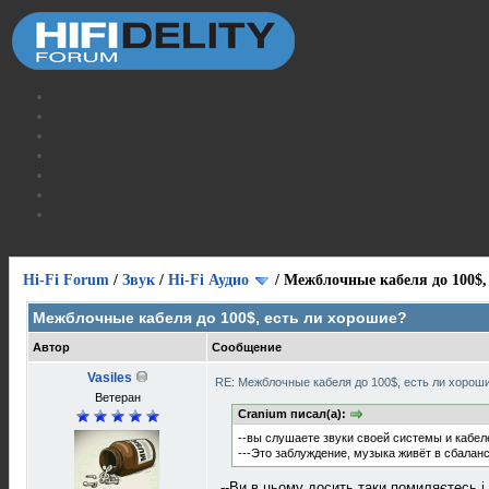
Hi-Fi Forum
/
Звук
/
Hi-Fi Аудио
/
Межблочные кабеля до 100$,
Межблочные кабеля до 100$, есть ли хорошие?
Автор
Сообщение
Vasiles
RE: Межблочные кабеля до 100$, есть ли хорош
Ветеран
Cranium писал(а):
--вы слушаете звуки своей системы и кабел
---Это заблуждение, музыка живёт в сбала
--Ви в цьому досить таки помиляєтесь і