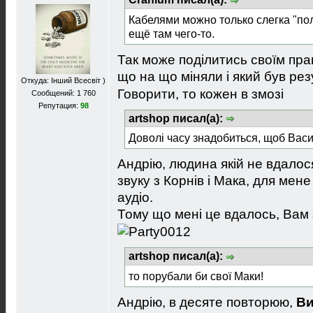
Кабелями можно только слегка "поли
ещё там чего-то.
Так може поділитись своїм пра
що на що міняли і який був ре
Откуда: Інший Всесвіт )
Говорити, то кожен в змозі
Сообщений: 1 760
Репутация:
98
artshop писал(а):
Доволі часу знадобиться, щоб Васи
Андрію, людина якій не вдало
звуку з Корнів і Мака, для мен
аудіо.
Тому що мені це вдалось, Вам 
artshop писал(а):
то порубали би свої Маки!
Андрію, в десяте повторюю,
Ви