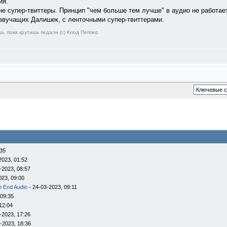
ия.
 супер-твиттеры. Принцип "чем больше тем лучше" в аудио не работает
звучащих Далишек, с ленточными супер-твиттерами.
ь, пока крутишь педали (с) Клод Пеппер
:35
2023, 01:52
-2023, 08:57
023, 09:00
h End Audio
- 24-03-2023, 09:11
 09:35
12:04
-2023, 17:26
-2023, 18:36