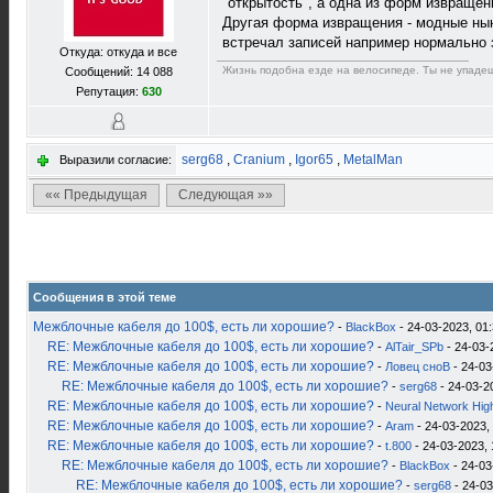
"открытость", а одна из форм извращен
Другая форма извращения - модные ныне
встречал записей например нормально 
Откуда: откуда и все
Жизнь подобна езде на велосипеде. Ты не упадеш
Сообщений: 14 088
Репутация:
630
serg68
,
Cranium
,
Igor65
,
MetalMan
Выразили согласие:
«« Предыдущая
Следующая »»
Сообщения в этой теме
Межблочные кабеля до 100$, есть ли хорошие?
-
BlackBox
- 24-03-2023, 01
RE: Межблочные кабеля до 100$, есть ли хорошие?
-
AlTair_SPb
- 24-03-
RE: Межблочные кабеля до 100$, есть ли хорошие?
-
Ловец сноВ
- 24-03
RE: Межблочные кабеля до 100$, есть ли хорошие?
-
serg68
- 24-03-2
RE: Межблочные кабеля до 100$, есть ли хорошие?
-
Neural Network Hig
RE: Межблочные кабеля до 100$, есть ли хорошие?
-
Aram
- 24-03-2023,
RE: Межблочные кабеля до 100$, есть ли хорошие?
-
t.800
- 24-03-2023, 
RE: Межблочные кабеля до 100$, есть ли хорошие?
-
BlackBox
- 24-03
RE: Межблочные кабеля до 100$, есть ли хорошие?
-
serg68
- 24-03