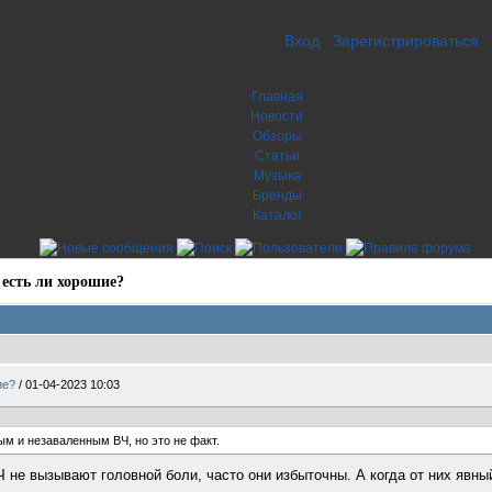
Вход
Зарегистрироваться
Главная
Новости
Обзоры
Статьи
Музыка
Бренды
Каталог
 есть ли хорошие?
ие?
/
01-04-2023 10:03
м и незаваленным ВЧ, но это не факт.
Ч не вызывают головной боли, часто они избыточны. А когда от них явны