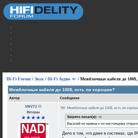
Hi-Fi Forum
/
Звук
/
Hi-Fi Аудио
/
Межблочные кабеля до 100$,
Межблочные кабеля до 100$, есть ли хорошие?
Автор
Сообщение
VNV73
RE: Межблочные кабеля до 100$, есть ли хорош
Ветеран
Serpens писал(а):
Василий не привык к по-настоящему открыты
Дело в том, что даже в системах, где В