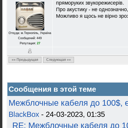
пряморуких звукорежисерів.
Про акустику - не однозначно,
Можливо я щось не вірно зроз
Откуда: м.Тернопіль, Україна
Сообщений: 449
Репутация:
27
«« Предыдущая
Следующая »»
Сообщения в этой теме
Межблочные кабеля до 100$, 
BlackBox
- 24-03-2023, 01:35
RE: Межблочные кабеля до 10