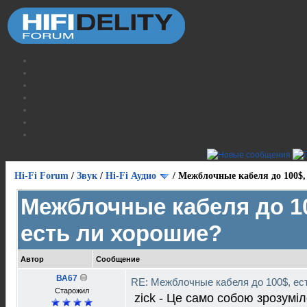
Hi-Fi Forum
/
Звук
/
Hi-Fi Аудио
/
Межблочные кабеля до 100$,
Межблочные кабеля до 1
есть ли хорошие?
Автор
Сообщение
ВА67
RE: Межблочные кабеля до 100$, ес
Старожил
zick - Це само собою зрозуміл