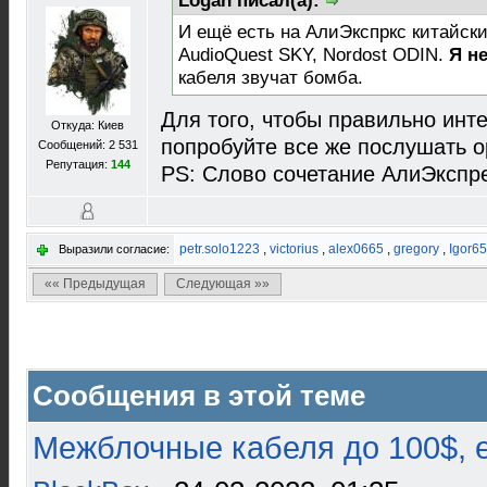
Logan писал(а):
И ещё есть на АлиЭкспркс китайски
AudioQuest SKY, Nordost ODIN.
Я н
кабеля звучат бомба.
Для того, чтобы правильно инт
Откуда: Киев
попробуйте все же послушать о
Сообщений: 2 531
Репутация:
144
PS: Слово сочетание АлиЭкспрес
petr.solo1223
,
victorius
,
alex0665
,
gregory
,
Igor65
Выразили согласие:
«« Предыдущая
Следующая »»
Сообщения в этой теме
Межблочные кабеля до 100$, 