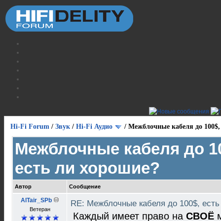
Hi-Fi Forum
/
Звук
/
Hi-Fi Аудио
/
Межблочные кабеля до 100$,
Межблочные кабеля до 1
есть ли хорошие?
Автор
Сообщение
AlTair_SPb
RE: Межблочные кабеля до 100$, ест
Ветеран
Каждый имеет право на
СВОЁ
м