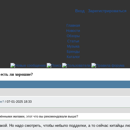
Вход
Зарегистрироваться
Главная
Новости
Обзоры
Статьи
Музыка
Бренды
Каталог
 есть ли хорошие?
ие?
/
07-01-2025 18:33
брёнными жилами, этот что вы рекомендовали выше?
 такой. Но надо смотреть, чтобы небыло подделки, а то сейчас китайцы л