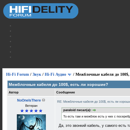
Hi-Fi Forum
/
Звук
/
Hi-Fi Аудио
/
Межблочные кабеля до 100$,
Межблочные кабеля до 100$, есть ли хорошие?
Автор
Сообщение
NoOneIsThere
RE: Межблочные кабеля до 100$, есть ли хорош
Ветеран
paraloid писал(а):
То есть там и межблок есть у них с посере
Да, это звонкий кабель, у самого есть