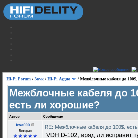
Hi-Fi Forum
/
Звук
/
Hi-Fi Аудио
/
Межблочные кабеля до 100$,
Межблочные кабеля до 1
есть ли хорошие?
Автор
Сообщение
leva000
RE: Межблочные кабеля до 100$, ест
Ветеран
VDH D-102, вряд ли исправит т