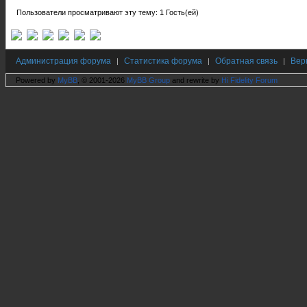
Пользователи просматривают эту тему: 1 Гость(ей)
Администрация форума
Статистика форума
Обратная связь
Вер
|
|
|
Powered by
MyBB
, © 2001-2026
MyBB Group
and rewrite by
Hi Fidelity Forum