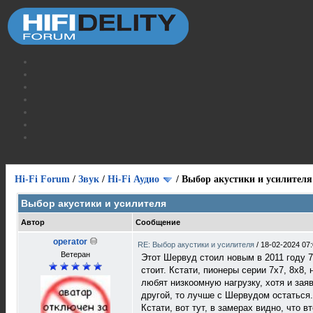
Hi-Fi Forum
/
Звук
/
Hi-Fi Аудио
/
Выбор акустики и усилителя
Выбор акустики и усилителя
Автор
Сообщение
operator
RE: Выбор акустики и усилителя
/
18-02-2024 07
Ветеран
Этот Шервуд стоил новым в 2011 году 7
стоит. Кстати, пионеры серии 7х7, 8х8
любят низкоомную нагрузку, хотя и зая
другой, то лучше с Шервудом остаться.
Кстати, вот тут, в замерах видно, что 