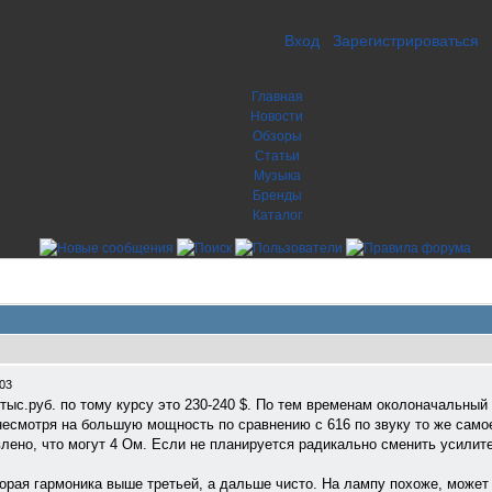
Вход
Зарегистрироваться
Главная
Новости
Обзоры
Статьи
Музыка
Бренды
Каталог
:03
тыс.руб. по тому курсу это 230-240 $. По тем временам околоначальный 
, несмотря на большую мощность по сравнению с 616 по звуку то же самое
влено, что могут 4 Ом. Если не планируется радикально сменить усилит
вторая гармоника выше третьей, а дальше чисто. На лампу похоже, может 