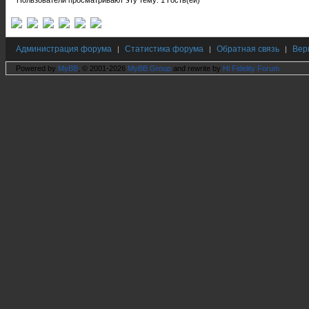
Пользователи просматривают эту тему: 1 Гость(ей)
Администрация форума
Статистика форума
Обратная связь
Вер
|
|
|
Powered by
MyBB
, © 2001-2026
MyBB Group
and rewrite by
Hi Fidelity Forum