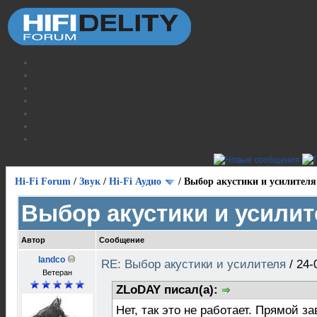
Hi-Fi Forum
/
Звук
/
Hi-Fi Аудио
/
Выбор акустики и усилителя
Выбор акустики и усилит
Автор
Сообщение
landco
RE: Выбор акустики и усилителя
/
24-
Ветеран
ZLoDAY писал(а):
Нет, так это не работает. Прямой з