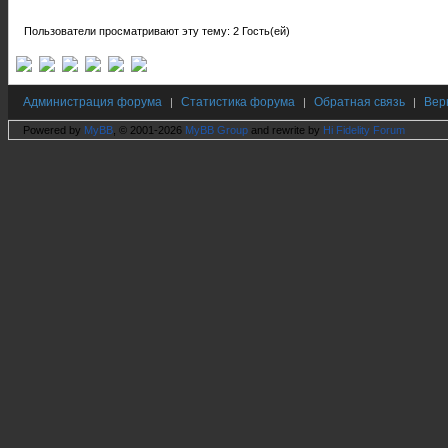
Пользователи просматривают эту тему: 2 Гость(ей)
Администрация форума
Статистика форума
Обратная связь
Вер
|
|
|
Powered by
MyBB
, © 2001-2026
MyBB Group
and rewrite by
Hi Fidelity Forum