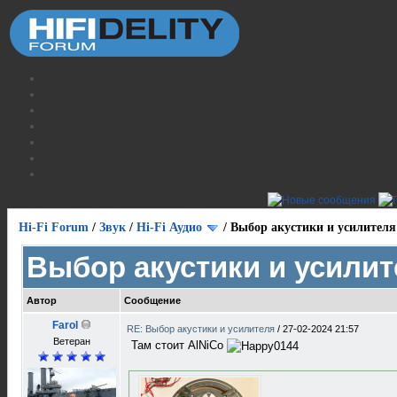
Hi-Fi Forum
/
Звук
/
Hi-Fi Аудио
/
Выбор акустики и усилителя
Выбор акустики и усилит
Автор
Сообщение
Farol
RE: Выбор акустики и усилителя
/
27-02-2024 21:57
Ветеран
Там стоит AlNiCo