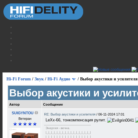
Hi-Fi Forum
/
Звук
/
Hi-Fi Аудио
/
Выбор акустики и усилителя
Выбор акустики и усилит
Автор
Сообщение
SUIGYNTOU
RE: Выбор акустики и усилителя
/
06-11-2024 17:01
Ветеран
LeXx-66, тонкомпенсация рулит.
Энергия - вечна.
|_|_|_|_|_|_|_|_|_|_|_|_|_|_|_|_|
|_|_|_|_|_|_|_|_|_|_|_|_|_|_|_|_|