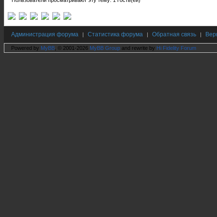
Пользователи просматривают эту тему: 1 Гость(ей)
Администрация форума
Статистика форума
Обратная связь
Вер
|
|
|
Powered by
MyBB
, © 2001-2026
MyBB Group
and rewrite by
Hi Fidelity Forum