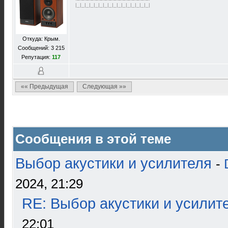
|_|_|_|_|_|_|_|_|_|_|_|_|_|_|_|_|
Откуда: Крым.
Сообщений: 3 215
Репутация:
117
«« Предыдущая
Следующая »»
Сообщения в этой теме
Выбор акустики и усилителя
-
2024, 21:29
RE: Выбор акустики и усилит
22:01