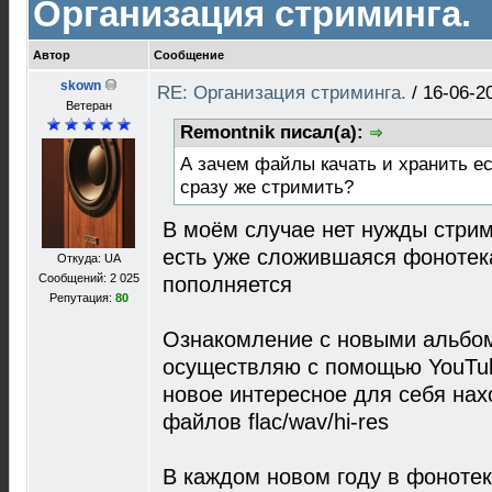
Организация стриминга.
Автор
Сообщение
skown
RE: Организация стриминга.
/
16-06-2
Ветеран
Remontnik писал(а):
А зачем файлы качать и хранить е
сразу же стримить?
В моём случае нет нужды стрим
есть уже сложившаяся фонотека
Откуда: UA
Сообщений: 2 025
пополняется
Репутация:
80
Ознакомление с новыми альбом
осуществляю с помощью YouTub
новое интересное для себя нахо
файлов flac/wav/hi-res
В каждом новом году в фонотек