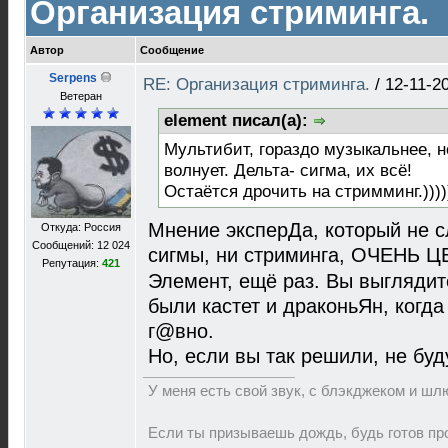
Организация стриминга.
Автор
Сообщение
Serpens
RE: Организация стриминга.
/
12-11-2
Ветеран
element писал(а):
Мультибит, гораздо музыкальнее, н
волнует. Дельта- сигма, их всё!
Остаётся дрочить на стримминг.))))
Мнение эксперДа, который не 
Откуда: Россия
Сообщений: 12 024
сигмы, ни стриминга, ОЧЕНЬ 
Репутация:
421
Элемент, ещё раз. Вы выглядит
были кастет и драконьЯн, когда
г@вно.
Но, если вы так решили, не бу
У меня есть свой звук, с блэкджеком и шл
Если ты призываешь дождь, будь готов про