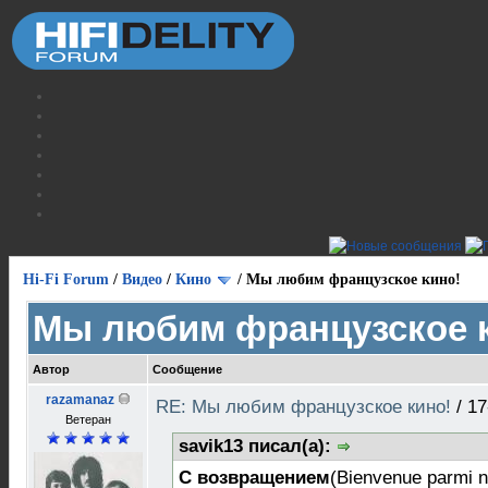
Hi-Fi Forum
/
Видео
/
Кино
/
Мы любим французское кино!
Мы любим французское 
Автор
Сообщение
razamanaz
RE: Мы любим французское кино!
/
17
Ветеран
savik13 писал(а):
С возвращением
(Bienvenue parmi 