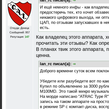
lan_rc писал(а):
И ещё немного инфы - как владел
предостеречь тех, кто хочет обзаве
никакого цифрового выхода, ни опти
ЦАП, по отзывам запускавших в не
есть.
Откуда: Донецк
Сообщений: 957
Как владелец этого аппарата, х
Репутация:
147
прочитать эти отзывы? Как опр
В планах твик этого аппарата,
ценна.
lan_rc писал(а):
Доброго времени суток всем покло
Убедите или разубедите вот по как
Купил по объявлению за 3000 рубл
M100MD. Это такой микро музыкаль
На морде написано "ATRAC Type R".
запись на таком аппарате на прост
в режиме SP с компакт-диска, восп